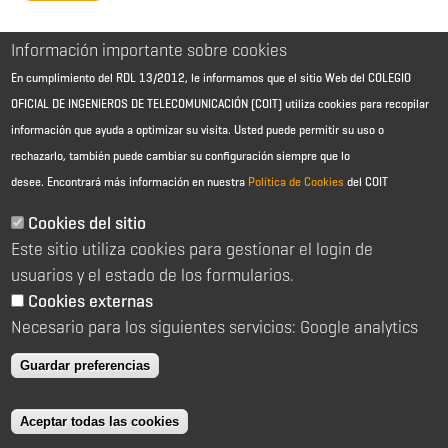
Información importante sobre cookies
En cumplimiento del RDL 13/2012, le informamos que el sitio Web del COLEGIO
OFICIAL DE INGENIEROS DE TELECOMUNICACIÓN (COIT) utiliza cookies para recopilar
información que ayuda a optimizar su visita. Usted puede permitir su uso o
rechazarlo, también puede cambiar su configuración siempre que lo
desee.
Encontrará más información en nuestra
Política de Cookies
del COIT
Aviso Legal - Información general
Contacto
Cookies del sitio
Política de cookies
Este sitio utiliza cookies para gestionar el login de
Política de reembolso
Sitemap
usuarios y el estado de los formularios.
Cookies externas
2026 © Colegio Oficial de Ingenieros de Telecomunicación
Necesario para los siguientes servicios: Google analytics
C/ Almagro 2 1º Izqda 28010 Madrid
91 391 10 66
Guardar preferencias
coit@coit.es
Aceptar todas las cookies