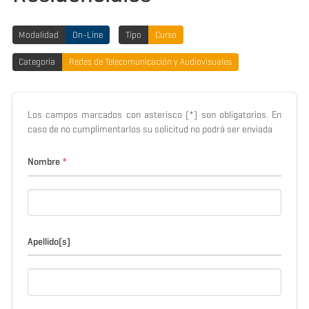
Modalidad
On-Line
Tipo
Curso
Categoría
Redes de Telecomunicación y Audiovisuales
Los campos marcados con asterisco (*) son obligatorios. En
caso de no cumplimentarlos su solicitud no podrá ser enviada
Nombre
*
Apellido(s)