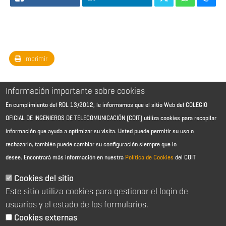
Imprimir
Información importante sobre cookies
En cumplimiento del RDL 13/2012, le informamos que el sitio Web del COLEGIO
OFICIAL DE INGENIEROS DE TELECOMUNICACIÓN (COIT) utiliza cookies para recopilar
información que ayuda a optimizar su visita. Usted puede permitir su uso o
rechazarlo, también puede cambiar su configuración siempre que lo
desee.
Encontrará más información en nuestra
Política de Cookies
del COIT
Aviso Legal - Información general
Contacto
Cookies del sitio
Política de cookies
Este sitio utiliza cookies para gestionar el login de
Política de reembolso
Sitemap
usuarios y el estado de los formularios.
Cookies externas
2026 © Colegio Oficial de Ingenieros de Telecomunicación