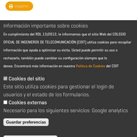
Imprimir
Información importante sobre cookies
En cumplimiento del RDL 13/2012, le informamos que el sitio Web del COLEGIO
OFICIAL DE INGENIEROS DE TELECOMUNICACIÓN (COIT) utiliza cookies para recopilar
información que ayuda a optimizar su visita. Usted puede permitir su uso o
rechazarlo, también puede cambiar su configuración siempre que lo
desee.
Encontrará más información en nuestra
Política de Cookies
del COIT
Aviso Legal - Información general
Contacto
Cookies del sitio
Política de cookies
Este sitio utiliza cookies para gestionar el login de
Política de reembolso
Sitemap
usuarios y el estado de los formularios.
Cookies externas
2026 © Colegio Oficial de Ingenieros de Telecomunicación
Necesario para los siguientes servicios: Google analytics
C/ Almagro 2 1º Izqda 28010 Madrid
91 391 10 66
Guardar preferencias
coit@coit.es