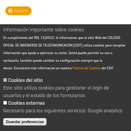
Imprimir
Información importante sobre cookies
En cumplimiento del RDL 13/2012, le informamos que el sitio Web del COLEGIO
OFICIAL DE INGENIEROS DE TELECOMUNICACIÓN (COIT) utiliza cookies para recopilar
información que ayuda a optimizar su visita. Usted puede permitir su uso o
rechazarlo, también puede cambiar su configuración siempre que lo
desee.
Encontrará más información en nuestra
Política de Cookies
del COIT
Aviso Legal - Información general
Contacto
Cookies del sitio
Política de cookies
Este sitio utiliza cookies para gestionar el login de
Política de reembolso
Sitemap
usuarios y el estado de los formularios.
Cookies externas
2026 © Colegio Oficial de Ingenieros de Telecomunicación
Necesario para los siguientes servicios: Google analytics
C/ Almagro 2 1º Izqda 28010 Madrid
91 391 10 66
Guardar preferencias
coit@coit.es