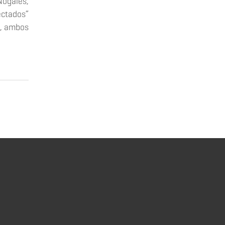
Nogales,
ectados”
”, ambos