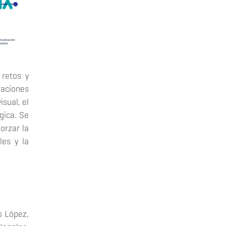
retos y
raciones
isual, el
gica. Se
orzar la
les y la
s López,