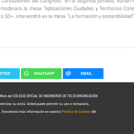
 “Conclusiones del Congreso” en la segunda jornada. Adrián 
T, moderará la mesa “Aplicaciones Ciudades y Territorios Con
to 50+, intervendrá en la mesa “La formación y sostenibilidad
ITTER
WHATSAPP
EMAIL
io Web del COLEGIO OFICIAL DE INGENIEROS DE TELECOMUNICACIÓN
ptimizar su visita. Usted puede permitir su uso o rechazarlo,
e.
Encontrará más información en nuestra
Política de Cookies
del