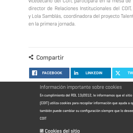
vicedecano del COIT, participará en la mesa de
director de Relaciones Institucionales del COI
y Lola Samblás, coordinadora del proyecto Talen
en la primera jornada.
Compartir
FACEBOOK
LINKEDIN
TW
Información importante sobre cookies
En cumplimiento del RDL 13/2012, le informamos que el sit
(COIT) utiliza cookies para recopilar información que ayuda a o
también puede cambiar su configuración siempre que lo dese
COIT
Cookies del sitio
Aviso Legal - Información general