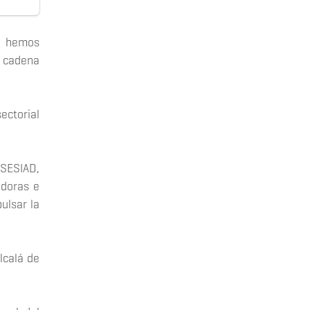
EL hemos
a cadena
sectorial
 SESIAD,
adoras e
ulsar la
lcalá de