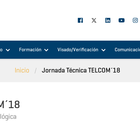
jo
Formación
Visado/Verificación
Comunicaci
Inicio
Jornada Técnica TELCOM´18
M´18
lógica