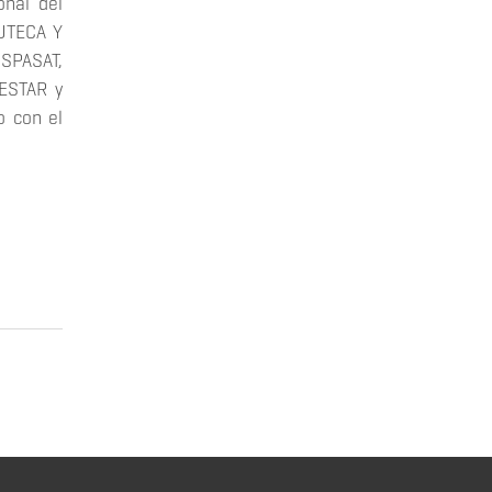
onal del
 UTECA Y
ISPASAT,
ESTAR y
 con el