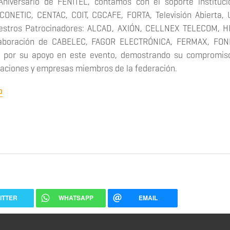
niversario de FENITEL, contamos con el soporte instituci
CONETIC, CENTAC, COIT, CGCAFE, FORTA, Televisión Abierta,
uestros Patrocinadores: ALCAD, AXIÓN, CELLNEX TELECOM, H
laboración de CABELEC, FAGOR ELECTRÓNICA, FERMAX, FON
 por su apoyo en este evento, demostrando su compromiso
ociaciones y empresas miembros de la federación.
o
ITTER
WHATSAPP
EMAIL