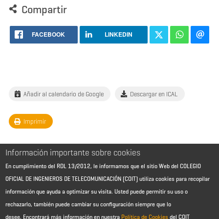
Compartir
FACEBOOK
LINKEDIN
Añadir al calendario de Google
Descargar en ICAL
Imprimir
Información importante sobre cookies
En cumplimiento del RDL 13/2012, le informamos que el sitio Web del COLEGIO
OFICIAL DE INGENIEROS DE TELECOMUNICACIÓN (COIT) utiliza cookies para recopilar
información que ayuda a optimizar su visita. Usted puede permitir su uso o
rechazarlo, también puede cambiar su configuración siempre que lo
desee.
Encontrará más información en nuestra
Política de Cookies
del COIT
Aviso Legal - Información general