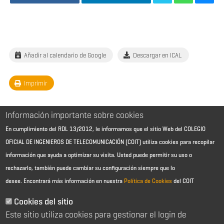
Añadir al calendario de Google
Descargar en ICAL
Imprimir
Información importante sobre cookies
En cumplimiento del RDL 13/2012, le informamos que el sitio Web del COLEGIO
OFICIAL DE INGENIEROS DE TELECOMUNICACIÓN (COIT) utiliza cookies para recopilar
información que ayuda a optimizar su visita. Usted puede permitir su uso o
rechazarlo, también puede cambiar su configuración siempre que lo
desee.
Encontrará más información en nuestra
Política de Cookies
del COIT
Aviso Legal - Información general
Contacto
Cookies del sitio
Política de cookies
Este sitio utiliza cookies para gestionar el login de
Política de reembolso