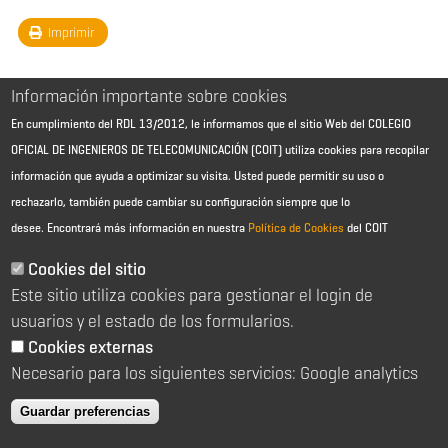
Imprimir
Información importante sobre cookies
En cumplimiento del RDL 13/2012, le informamos que el sitio Web del COLEGIO
OFICIAL DE INGENIEROS DE TELECOMUNICACIÓN (COIT) utiliza cookies para recopilar
información que ayuda a optimizar su visita. Usted puede permitir su uso o
rechazarlo, también puede cambiar su configuración siempre que lo
desee.
Encontrará más información en nuestra
Política de Cookies
del COIT
Aviso Legal - Información general
Contacto
Cookies del sitio
Política de cookies
Este sitio utiliza cookies para gestionar el login de
Política de reembolso
Sitemap
usuarios y el estado de los formularios.
Cookies externas
2026 © Colegio Oficial de Ingenieros de Telecomunicación
Necesario para los siguientes servicios: Google analytics
C/ Almagro 2 1º Izqda 28010 Madrid
91 391 10 66
Guardar preferencias
coit@coit.es