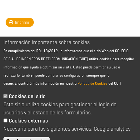
Imprimir
Información importante sobre cookies
En cumplimiento del RDL 13/2012, le informamos que el sitio Web del COLEGIO
OFICIAL DE INGENIEROS DE TELECOMUNICACIÓN (COIT) utiliza cookies para recopilar
información que ayuda a optimizar su visita. Usted puede permitir su uso o
rechazarlo, también puede cambiar su configuración siempre que lo
desee.
Encontrará más información en nuestra
Política de Cookies
del COIT
Aviso Legal - Información general
Contacto
Cookies del sitio
Política de cookies
Este sitio utiliza cookies para gestionar el login de
Política de reembolso
Sitemap
usuarios y el estado de los formularios.
Cookies externas
2026 © Colegio Oficial de Ingenieros de Telecomunicación
Necesario para los siguientes servicios: Google analytics
C/ Almagro 2 1º Izqda 28010 Madrid
91 391 10 66