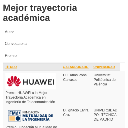
Mejor trayectoria
académica
Autor
Convocatoria
Premio
TÍTULO
GALARDONADO
UNIVERSIDAD
D. Carlos Pons
Universitat
Carrasco
Politècnica de
València
Premio HUAWEI a la Mejor
Trayectoria Académica en
Ingeniería de Telecomunicación
D. Ignacio Elvira
UNIVERSIDAD
Cruz
POLITÉCNICA
DE MADRID
Premio Fundación Mutualidad de