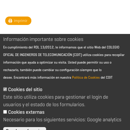
Imprimir
Información importante sobre cookies
En cumplimiento del RDL 13/2012, le informamos que el sitio Web del COLEGIO
OFICIAL DE INGENIEROS DE TELECOMUNICACIÓN (COIT) utiliza cookies para recopilar
información que ayuda a optimizar su visita. Usted puede permitir su uso o
rechazarlo, también puede cambiar su configuración siempre que lo
desee.
Encontrará más información en nuestra
Política de Cookies
del COIT
Aviso Legal - Información general
Contacto
Cookies del sitio
Política de cookies
Este sitio utiliza cookies para gestionar el login de
Política de reembolso
Sitemap
usuarios y el estado de los formularios.
Cookies externas
2026 © Colegio Oficial de Ingenieros de Telecomunicación
Necesario para los siguientes servicios: Google analytics
C/ Almagro 2 1º Izqda 28010 Madrid
91 391 10 66