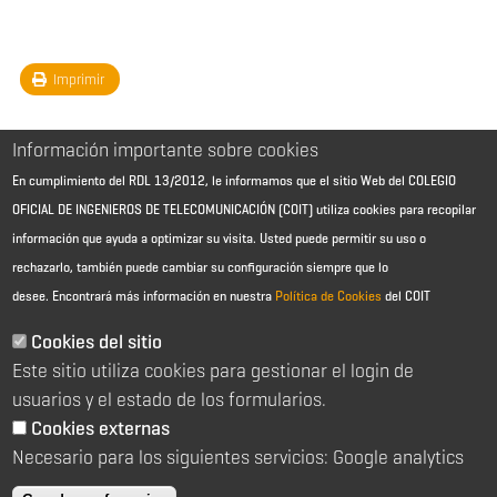
Imprimir
Información importante sobre cookies
En cumplimiento del RDL 13/2012, le informamos que el sitio Web del COLEGIO
OFICIAL DE INGENIEROS DE TELECOMUNICACIÓN (COIT) utiliza cookies para recopilar
información que ayuda a optimizar su visita. Usted puede permitir su uso o
rechazarlo, también puede cambiar su configuración siempre que lo
desee.
Encontrará más información en nuestra
Política de Cookies
del COIT
Aviso Legal - Información general
Contacto
Cookies del sitio
Política de cookies
Este sitio utiliza cookies para gestionar el login de
Política de reembolso
Sitemap
usuarios y el estado de los formularios.
Cookies externas
2026 © Colegio Oficial de Ingenieros de Telecomunicación
Necesario para los siguientes servicios: Google analytics
C/ Almagro 2 1º Izqda 28010 Madrid
91 391 10 66