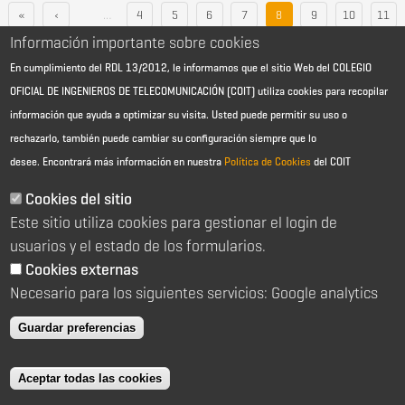
«
‹
…
4
5
6
7
8
9
10
11
Información importante sobre cookies
12
…
›
»
En cumplimiento del RDL 13/2012, le informamos que el sitio Web del COLEGIO
OFICIAL DE INGENIEROS DE TELECOMUNICACIÓN (COIT) utiliza cookies para recopilar
información que ayuda a optimizar su visita. Usted puede permitir su uso o
rechazarlo, también puede cambiar su configuración siempre que lo
desee.
Encontrará más información en nuestra
Política de Cookies
del COIT
Aviso Legal - Información general
Contacto
Cookies del sitio
Política de cookies
Este sitio utiliza cookies para gestionar el login de
Política de reembolso
Sitemap
usuarios y el estado de los formularios.
Cookies externas
2026 © Colegio Oficial de Ingenieros de Telecomunicación
Necesario para los siguientes servicios: Google analytics
C/ Almagro 2 1º Izqda 28010 Madrid
91 391 10 66
Guardar preferencias
coit@coit.es
Aceptar todas las cookies