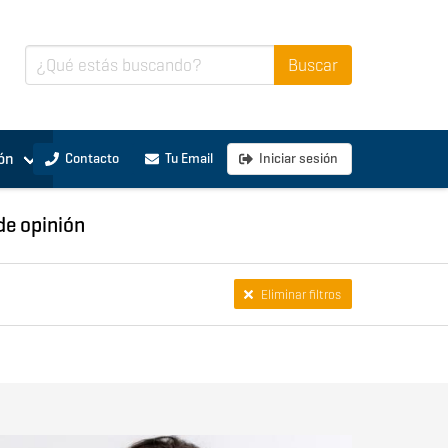
ón
Contacto
Tu Email
Iniciar sesión
de opinión
Eliminar filtros