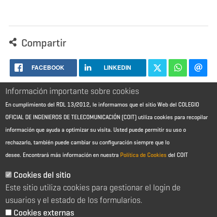
Compartir
FACEBOOK
LINKEDIN
Información importante sobre cookies
En cumplimiento del RDL 13/2012, le informamos que el sitio Web del COLEGIO
OFICIAL DE INGENIEROS DE TELECOMUNICACIÓN (COIT) utiliza cookies para recopilar
información que ayuda a optimizar su visita. Usted puede permitir su uso o
rechazarlo, también puede cambiar su configuración siempre que lo
desee.
Encontrará más información en nuestra
Política de Cookies
del COIT
Aviso Legal - Información general
Contacto
Cookies del sitio
Política de cookies
Este sitio utiliza cookies para gestionar el login de
Política de reembolso
Sitemap
usuarios y el estado de los formularios.
Cookies externas