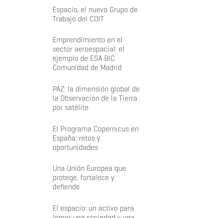
Espacio, el nuevo Grupo de
Trabajo del COIT
Emprendimiento en el
sector aeroespacial: el
ejemplo de ESA BIC
Comunidad de Madrid
PAZ: la dimensión global de
la Observación de la Tierra
por satélite
El Programa Copernicus en
España: retos y
oportunidades
Una Unión Europea que
protege, fortalece y
defiende
El espacio: un activo para
lograr una sociedad y una