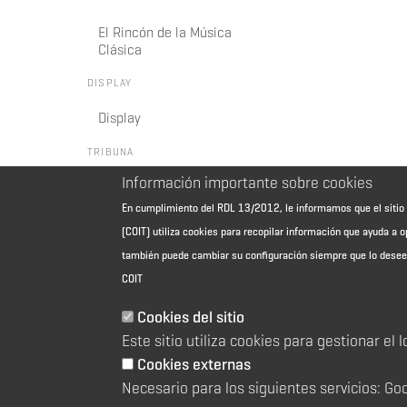
El Rincón de la Música
Clásica
DISPLAY
Display
TRIBUNA
Información importante sobre cookies
¿Inteligencia? Artificial
En cumplimiento del RDL 13/2012, le informamos que el sit
(COIT) utiliza cookies para recopilar información que ayuda a o
también puede cambiar su configuración siempre que lo dese
COIT
Cookies del sitio
Este sitio utiliza cookies para gestionar el 
Aviso Legal - Información general
Cookies externas
Contacto
Necesario para los siguientes servicios: Go
Política de cookies