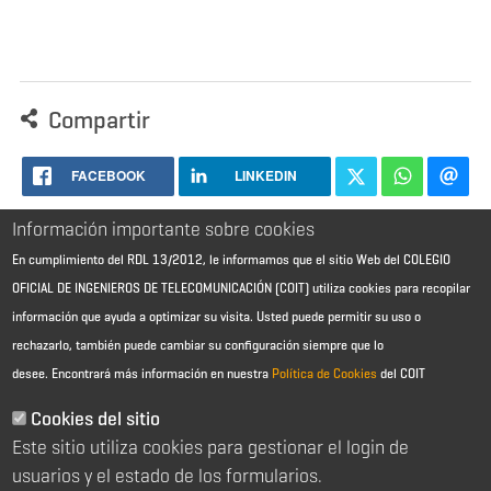
Compartir
FACEBOOK
LINKEDIN
Información importante sobre cookies
En cumplimiento del RDL 13/2012, le informamos que el sitio Web del COLEGIO
OFICIAL DE INGENIEROS DE TELECOMUNICACIÓN (COIT) utiliza cookies para recopilar
información que ayuda a optimizar su visita. Usted puede permitir su uso o
rechazarlo, también puede cambiar su configuración siempre que lo
desee.
Encontrará más información en nuestra
Política de Cookies
del COIT
Aviso Legal - Información general
Contacto
Cookies del sitio
Política de cookies
Este sitio utiliza cookies para gestionar el login de
Política de reembolso
Sitemap
usuarios y el estado de los formularios.