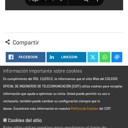
Compartir
FACEBOOK
LINKEDIN
Información importante sobre cookies
En cumplimiento del RDL 13/2012, le informamos que el sitio Web del COLEGIO
OFICIAL DE INGENIEROS DE TELECOMUNICACIÓN (COIT) utiliza cookies para recopilar
información que ayuda a optimizar su visita. Usted puede permitir su uso o
rechazarlo, también puede cambiar su configuración siempre que lo
desee.
Encontrará más información en nuestra
Política de Cookies
del COIT
Aviso Legal - Información general
Contacto
Cookies del sitio
Política de cookies
Este sitio utiliza cookies para gestionar el login de
Política de reembolso