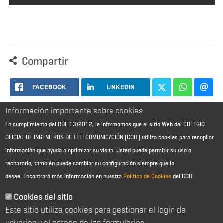
Compartir
FACEBOOK
LINKEDIN
Información importante sobre cookies
En cumplimiento del RDL 13/2012, le informamos que el sitio Web del COLEGIO
OFICIAL DE INGENIEROS DE TELECOMUNICACIÓN (COIT) utiliza cookies para recopilar
información que ayuda a optimizar su visita. Usted puede permitir su uso o
rechazarlo, también puede cambiar su configuración siempre que lo
desee.
Encontrará más información en nuestra
Política de Cookies
del COIT
Aviso Legal - Información general
Contacto
Cookies del sitio
Política de cookies
Este sitio utiliza cookies para gestionar el login de
Política de reembolso
Sitemap
usuarios y el estado de los formularios.