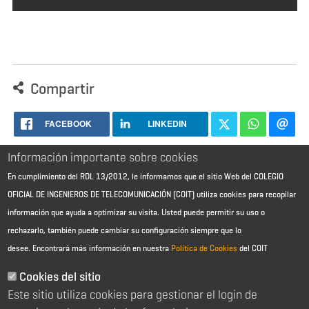
Compartir
FACEBOOK
LINKEDIN
Información importante sobre cookies
En cumplimiento del RDL 13/2012, le informamos que el sitio Web del COLEGIO
OFICIAL DE INGENIEROS DE TELECOMUNICACIÓN (COIT) utiliza cookies para recopilar
información que ayuda a optimizar su visita. Usted puede permitir su uso o
rechazarlo, también puede cambiar su configuración siempre que lo
desee.
Encontrará más información en nuestra
Política de Cookies
del COIT
Aviso Legal - Información general
Contacto
Cookies del sitio
Política de cookies
Este sitio utiliza cookies para gestionar el login de
Política de reembolso
Sitemap