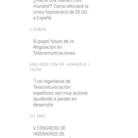
¿Hacia una nueva crisis
mundial? Cómo afectará la
crisis hipotecaria de EE.UU.
a España
A DEBATE
El papel futuro de la
Regulación en
Telecomunicaciones
HABLANDO CON DR. HAMADOUN I.
TOURÉ
“Los ingenieros de
Telecomunicación
españoles son muy activos
ayudando a países en
desarrollo
CIT 2007
V CONGRESO DE
INGENIEROS DE