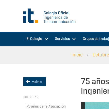
Pasar al contenido principal
El Colegio
Servicios
Grupos de traba
Inicio
Octubre
75 años
volver
Ingenie
EDITORIAL
75 años de la Asociación