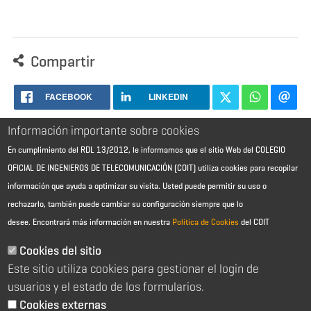
Compartir
FACEBOOK
LINKEDIN
Información importante sobre cookies
En cumplimiento del RDL 13/2012, le informamos que el sitio Web del COLEGIO
OFICIAL DE INGENIEROS DE TELECOMUNICACIÓN (COIT) utiliza cookies para recopilar
información que ayuda a optimizar su visita. Usted puede permitir su uso o
rechazarlo, también puede cambiar su configuración siempre que lo
desee.
Encontrará más información en nuestra
Política de Cookies
del COIT
Aviso Legal - Información general
Contacto
Cookies del sitio
Política de cookies
Este sitio utiliza cookies para gestionar el login de
Política de reembolso
Sitemap
usuarios y el estado de los formularios.
Cookies externas