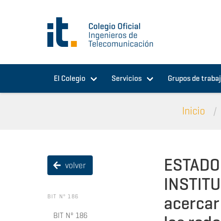
Pasar al contenido principal
El Colegio
Servicios
Grupos de traba
Inicio
ESTADO 
volver
INSTITU
acercar
BIT Nº 186
BIT Nº 186