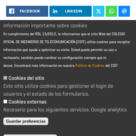
FACEBOOK
LINKEDIN
Información importante sobre cookies
En cumplimiento del RDL 13/2012, le informamos que el sitio Web del COLEGIO
OFICIAL DE INGENIEROS DE TELECOMUNICACIÓN (COIT) utiliza cookies para recopilar
información que ayuda a optimizar su visita. Usted puede permitir su uso o
rechazarlo, también puede cambiar su configuración siempre que lo
desee.
Encontrará más información en nuestra
Política de Cookies
del COIT
Aviso Legal - Información general
Contacto
Cookies del sitio
Política de cookies
Este sitio utiliza cookies para gestionar el login de
Política de reembolso
Sitemap
usuarios y el estado de los formularios.
Cookies externas
2026 © Colegio Oficial de Ingenieros de Telecomunicación
Necesario para los siguientes servicios: Google analytics
C/ Almagro 2 1º Izqda 28010 Madrid
91 391 10 66
Guardar preferencias
coit@coit.es