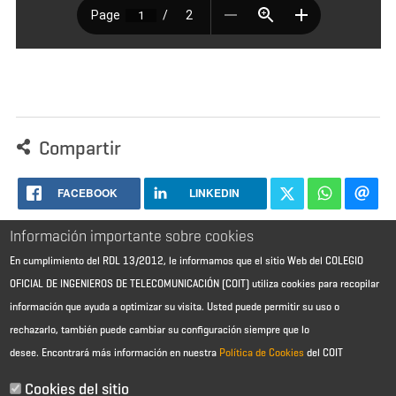
Compartir
FACEBOOK
LINKEDIN
Información importante sobre cookies
En cumplimiento del RDL 13/2012, le informamos que el sitio Web del COLEGIO
OFICIAL DE INGENIEROS DE TELECOMUNICACIÓN (COIT) utiliza cookies para recopilar
información que ayuda a optimizar su visita. Usted puede permitir su uso o
rechazarlo, también puede cambiar su configuración siempre que lo
desee.
Encontrará más información en nuestra
Política de Cookies
del COIT
Aviso Legal - Información general
Contacto
Cookies del sitio
Política de cookies