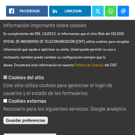
FACEBOOK
LINKEDIN
Información importante sobre cookies
En cumplimiento del RDL 13/2012, le informamos que el sitio Web del COLEGIO
OFICIAL DE INGENIEROS DE TELECOMUNICACIÓN (COIT) utiliza cookies para recopilar
información que ayuda a optimizar su visita. Usted puede permitir su uso o
rechazarlo, también puede cambiar su configuración siempre que lo
desee.
Encontrará más información en nuestra
Política de Cookies
del COIT
Aviso Legal - Información general
Contacto
Cookies del sitio
Política de cookies
Este sitio utiliza cookies para gestionar el login de
Política de reembolso
Sitemap
usuarios y el estado de los formularios.
Cookies externas
2026 © Colegio Oficial de Ingenieros de Telecomunicación
Necesario para los siguientes servicios: Google analytics
C/ Almagro 2 1º Izqda 28010 Madrid
91 391 10 66
Guardar preferencias
coit@coit.es