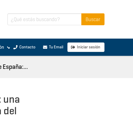
ón
Contacto
Tu Email
Iniciar sesión
e España:...
: una
 del