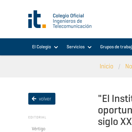
Pasar al contenido principal
El Colegio
Servicios
Grupos de traba
Inicio
No
"El Inst
volver
oportun
siglo XX
EDITORIAL
Vértigo