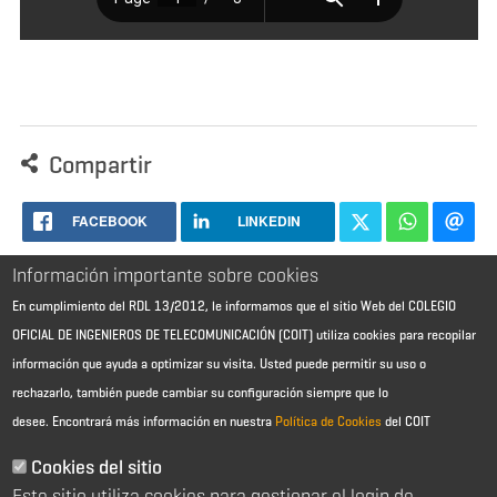
Compartir
FACEBOOK
LINKEDIN
Información importante sobre cookies
En cumplimiento del RDL 13/2012, le informamos que el sitio Web del COLEGIO
OFICIAL DE INGENIEROS DE TELECOMUNICACIÓN (COIT) utiliza cookies para recopilar
información que ayuda a optimizar su visita. Usted puede permitir su uso o
rechazarlo, también puede cambiar su configuración siempre que lo
desee.
Encontrará más información en nuestra
Política de Cookies
del COIT
Aviso Legal - Información general
Contacto
Cookies del sitio
Política de cookies
Este sitio utiliza cookies para gestionar el login de
Política de reembolso