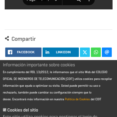
Compartir
FACEBOOK
LINKEDIN
Información importante sobre cookies
En cumplimiento del RDL 13/2012, le informamos que el sitio Web del COLEGIO
OFICIAL DE INGENIEROS DE TELECOMUNICACIÓN (COIT) utiliza cookies para recopilar
información que ayuda a optimizar su visita. Usted puede permitir su uso o
rechazarlo, también puede cambiar su configuración siempre que lo
desee.
Encontrará más información en nuestra
Política de Cookies
del COIT
Aviso Legal - Información general
Contacto
Cookies del sitio
Política de cookies
Este sitio utiliza cookies para gestionar el login de
Política de reembolso