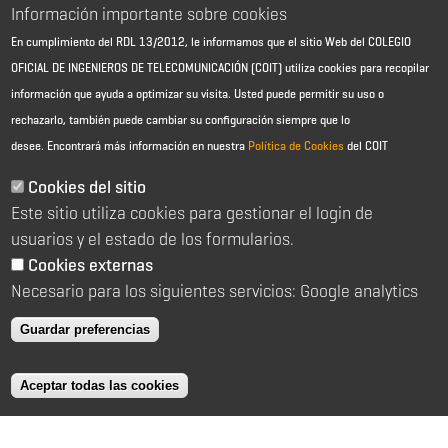
Información importante sobre cookies
FACEBOOK
LINKEDIN
En cumplimiento del RDL 13/2012, le informamos que el sitio Web del COLEGIO
OFICIAL DE INGENIEROS DE TELECOMUNICACIÓN (COIT) utiliza cookies para recopilar
información que ayuda a optimizar su visita. Usted puede permitir su uso o
rechazarlo, también puede cambiar su configuración siempre que lo
desee.
Encontrará más información en nuestra
Política de Cookies
del COIT
Cookies del sitio
Este sitio utiliza cookies para gestionar el login de
Aviso Legal - Información general
usuarios y el estado de los formularios.
Contacto
Política de cookies
Cookies externas
Política de reembolso
Necesario para los siguientes servicios: Google analytics
Sitemap
Guardar preferencias
2026 © Colegio Oficial de Ingenieros de Telecomunicación
C/ Almagro 2 1º Izqda 28010 Madrid
Aceptar todas las cookies
91 391 10 66
coit@coit.es