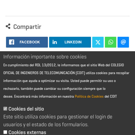
Compartir
FACEBOOK
LINKEDIN
Información importante sobre cookies
En cumplimiento del RDL 13/2012, le informamos que el sitio Web del COLEGIO
OFICIAL DE INGENIEROS DE TELECOMUNICACIÓN (COIT) utiliza cookies para recopilar
información que ayuda a optimizar su visita. Usted puede permitir su uso o
rechazarlo, también puede cambiar su configuración siempre que lo
desee.
Encontrará más información en nuestra
Política de Cookies
del COIT
Aviso Legal - Información general
Contacto
Cookies del sitio
Política de cookies
Este sitio utiliza cookies para gestionar el login de
Política de reembolso
Sitemap
usuarios y el estado de los formularios.
Cookies externas