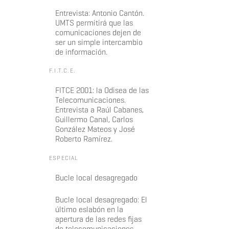
Entrevista: Antonio Cantón.
UMTS permitirá que las
comunicaciones dejen de
ser un simple intercambio
de información.
F.I.T.C.E.
FITCE 2001: la Odisea de las
Telecomunicaciones.
Entrevista a Raúl Cabanes,
Guillermo Canal, Carlos
González Mateos y José
Roberto Ramírez.
ESPECIAL
Bucle local desagregado
Bucle local desagregado: El
último eslabón en la
apertura de las redes fijas
de telecomunicaciones