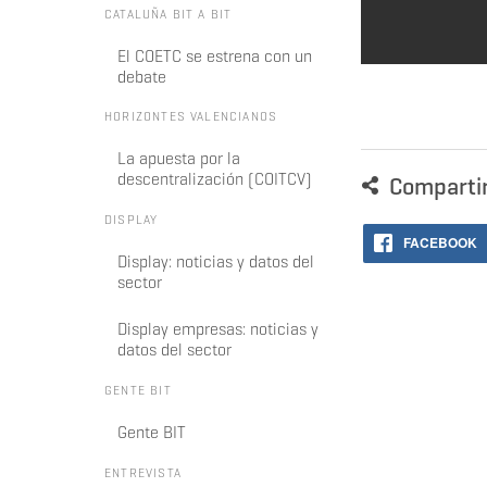
CATALUÑA BIT A BIT
El COETC se estrena con un
debate
HORIZONTES VALENCIANOS
La apuesta por la
descentralización (COITCV)
Comparti
DISPLAY
FACEBOOK
Display: noticias y datos del
sector
Display empresas: noticias y
datos del sector
GENTE BIT
Gente BIT
ENTREVISTA