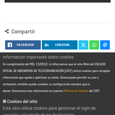
Compartir
FACEBOOK
LINKEDIN
Información importante sobre cookies
En cumplimiento del RDL 13/2012, le informamos que el sitio Web del COLEGIO
OFICIAL DE INGENIEROS DE TELECOMUNICACIÓN (COIT) utiliza cookies para recopilar
información que ayuda a optimizar su visita. Usted puede permitir su uso o
rechazarlo, también puede cambiar su configuración siempre que lo
desee.
Encontrará más información en nuestra
Política de Cookies
del COIT
Aviso Legal - Información general
Contacto
Cookies del sitio
Política de cookies
Este sitio utiliza cookies para gestionar el login de
Política de reembolso
Sitemap
usuarios y el estado de los formularios.