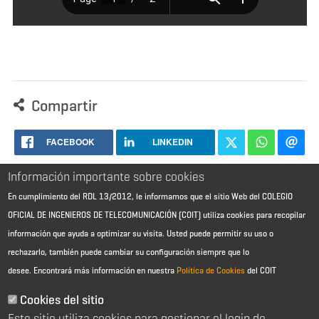
Compartir
FACEBOOK
LINKEDIN
Información importante sobre cookies
En cumplimiento del RDL 13/2012, le informamos que el sitio Web del COLEGIO
OFICIAL DE INGENIEROS DE TELECOMUNICACIÓN (COIT) utiliza cookies para recopilar
información que ayuda a optimizar su visita. Usted puede permitir su uso o
rechazarlo, también puede cambiar su configuración siempre que lo
desee.
Encontrará más información en nuestra
Política de Cookies
del COIT
Aviso Legal - Información general
Contacto
Cookies del sitio
Política de cookies
Este sitio utiliza cookies para gestionar el login de
Política de reembolso