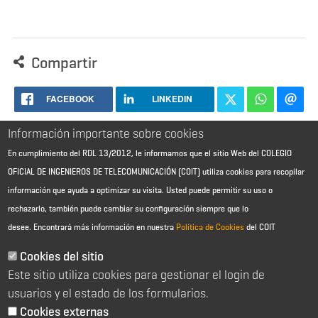
Compartir
FACEBOOK
LINKEDIN
Información importante sobre cookies
En cumplimiento del RDL 13/2012, le informamos que el sitio Web del COLEGIO
OFICIAL DE INGENIEROS DE TELECOMUNICACIÓN (COIT) utiliza cookies para recopilar
información que ayuda a optimizar su visita. Usted puede permitir su uso o
rechazarlo, también puede cambiar su configuración siempre que lo
desee.
Encontrará más información en nuestra
Política de Cookies
del COIT
Aviso Legal - Información general
Contacto
Cookies del sitio
Política de cookies
Este sitio utiliza cookies para gestionar el login de
Política de reembolso
Sitemap
usuarios y el estado de los formularios.
Cookies externas