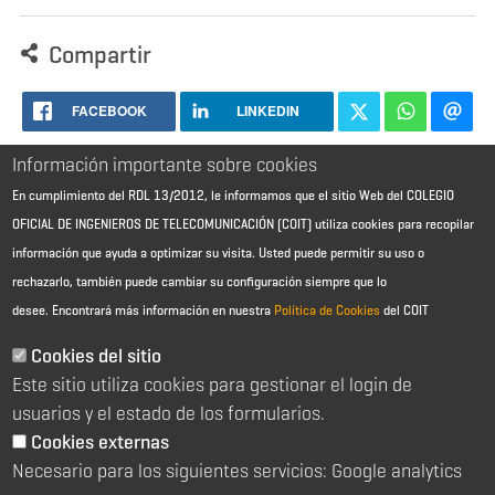
Compartir
FACEBOOK
LINKEDIN
Información importante sobre cookies
En cumplimiento del RDL 13/2012, le informamos que el sitio Web del COLEGIO
OFICIAL DE INGENIEROS DE TELECOMUNICACIÓN (COIT) utiliza cookies para recopilar
información que ayuda a optimizar su visita. Usted puede permitir su uso o
rechazarlo, también puede cambiar su configuración siempre que lo
desee.
Encontrará más información en nuestra
Política de Cookies
del COIT
Aviso Legal - Información general
Contacto
Cookies del sitio
Política de cookies
Este sitio utiliza cookies para gestionar el login de
Política de reembolso
Sitemap
usuarios y el estado de los formularios.
Cookies externas
2026 © Colegio Oficial de Ingenieros de Telecomunicación
Necesario para los siguientes servicios: Google analytics
C/ Almagro 2 1º Izqda 28010 Madrid