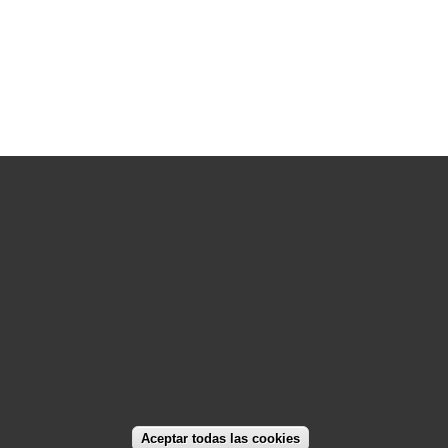
2026 © Colegio Oficial de Ingenieros de Telecomunicación
C/ Almagro 2 1º Izqda 28010 Madrid
91 391 10 66
coit@coit.es
Aceptar todas las cookies