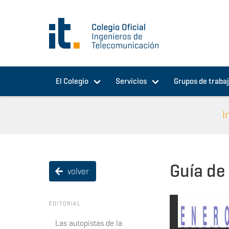
Pasar al contenido principal
El Colegio
Servicios
Grupos de traba
I
Guía de 
volver
EDITORIAL
Las autopistas de la