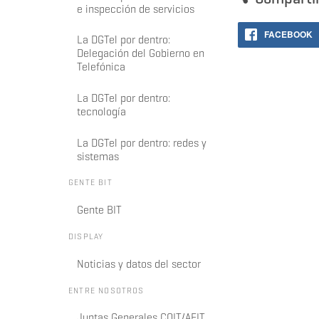
e inspección de servicios
FACEBOOK
La DGTel por dentro:
Delegación del Gobierno en
Telefónica
La DGTel por dentro:
tecnología
La DGTel por dentro: redes y
sistemas
GENTE BIT
Gente BIT
DISPLAY
Noticias y datos del sector
ENTRE NOSOTROS
Juntas Generales COIT/AEIT.