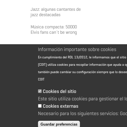
Jazz: algunas cantantes de
jazz destacadas
Música compacta: 50000
Elvis fans can´t be wrong
Información importante sobre cookies
En cumplimiento del RDL 13/2012, le informamos que el sit
(COIT) utiliza cookies para recopilar información que ayuda a o
también puede cambiar su configuración siempre que lo dese
COIT
Aviso Legal - Información general
Cookies del sitio
Contacto
Este sitio utiliza cookies para gestionar el 
Política de cookies
Política de reembolso
Cookies externas
Sitemap
Necesario para los siguientes servicios: Go
Guardar preferencias