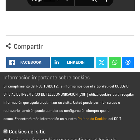
Compartir
FACEBOOK
LINKEDIN
Información importante sobre cookies
En cumplimiento del RDL 13/2012, le informamos que el sitio Web del COLEGIO
OFICIAL DE INGENIEROS DE TELECOMUNICACIÓN (COIT) utiliza cookies para recopilar
información que ayuda a optimizar su visita. Usted puede permitir su uso o
rechazarlo, también puede cambiar su configuración siempre que lo
desee.
Encontrará más información en nuestra
Política de Cookies
del COIT
Aviso Legal - Información general
Contacto
Cookies del sitio
Política de cookies
Este sitio utiliza cookies para gestionar el login de
Política de reembolso