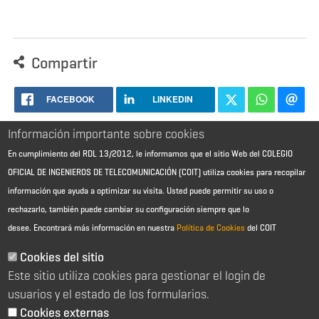
Compartir
FACEBOOK
LINKEDIN
Información importante sobre cookies
En cumplimiento del RDL 13/2012, le informamos que el sitio Web del COLEGIO
OFICIAL DE INGENIEROS DE TELECOMUNICACIÓN (COIT) utiliza cookies para recopilar
información que ayuda a optimizar su visita. Usted puede permitir su uso o
rechazarlo, también puede cambiar su configuración siempre que lo
desee.
Encontrará más información en nuestra
Política de Cookies
del COIT
Aviso Legal - Información general
Contacto
Cookies del sitio
Política de cookies
Este sitio utiliza cookies para gestionar el login de
Política de reembolso
Sitemap
usuarios y el estado de los formularios.
Cookies externas