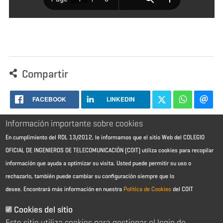
Compartir
FACEBOOK
LINKEDIN
Información importante sobre cookies
En cumplimiento del RDL 13/2012, le informamos que el sitio Web del COLEGIO
OFICIAL DE INGENIEROS DE TELECOMUNICACIÓN (COIT) utiliza cookies para recopilar
información que ayuda a optimizar su visita. Usted puede permitir su uso o
rechazarlo, también puede cambiar su configuración siempre que lo
desee.
Encontrará más información en nuestra
Política de Cookies
del COIT
Aviso Legal - Información general
Contacto
Cookies del sitio
Política de cookies
Este sitio utiliza cookies para gestionar el login de
Política de reembolso