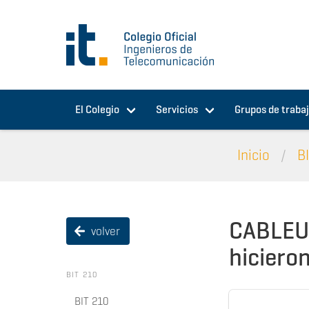
Pasar al contenido principal
El Colegio
Servicios
Grupos de traba
Inicio
B
CABLEUR
volver
hiciero
BIT 210
BIT 210