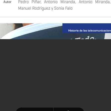
Pedro Piñar, Antonio Miranda, Antonio Miranda
Autor
Manuel Rodríguez y Sonia Falo