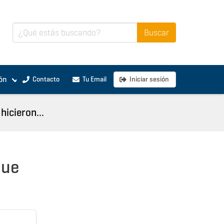
ón
Contacto
Tu Email
Iniciar sesión
icieron...
que