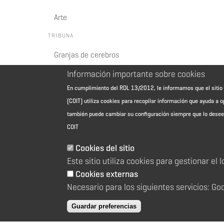
Arte
TRIBUNA
Granjas de cerebros
Información importante sobre cookies
En cumplimiento del RDL 13/2012, le informamos que el sit
(COIT) utiliza cookies para recopilar información que ayuda a o
también puede cambiar su configuración siempre que lo dese
COIT
Cookies del sitio
Aviso Legal - Información general
Este sitio utiliza cookies para gestionar el 
Contacto
Política de cookies
Cookies externas
Política de reembolso
Necesario para los siguientes servicios: Go
Sitemap
Guardar preferencias