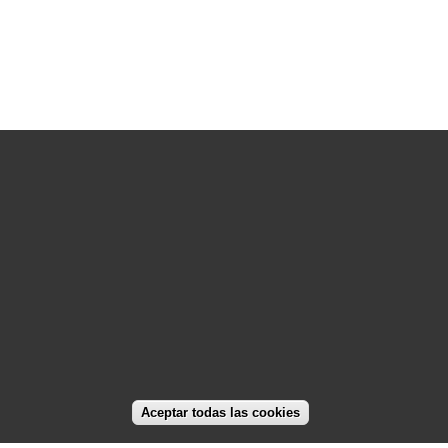
2026 © Colegio Oficial de Ingenieros de Telecomunicación
C/ Almagro 2 1º Izqda 28010 Madrid
91 391 10 66
coit@coit.es
Aceptar todas las cookies