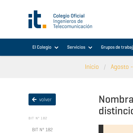
Pasar al contenido principal
El Colegio
Servicios
Grupos de traba
Inicio
Agosto -
Nombram
volver
distinc
BIT Nº 182
BIT Nº 182