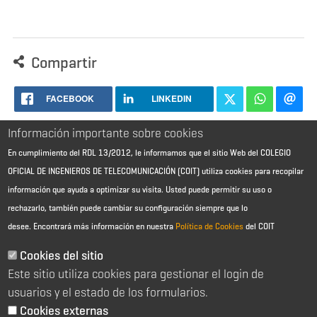
Compartir
FACEBOOK
LINKEDIN
Información importante sobre cookies
En cumplimiento del RDL 13/2012, le informamos que el sitio Web del COLEGIO
OFICIAL DE INGENIEROS DE TELECOMUNICACIÓN (COIT) utiliza cookies para recopilar
información que ayuda a optimizar su visita. Usted puede permitir su uso o
rechazarlo, también puede cambiar su configuración siempre que lo
desee.
Encontrará más información en nuestra
Política de Cookies
del COIT
Aviso Legal - Información general
Contacto
Cookies del sitio
Política de cookies
Este sitio utiliza cookies para gestionar el login de
Política de reembolso
Sitemap
usuarios y el estado de los formularios.
Cookies externas