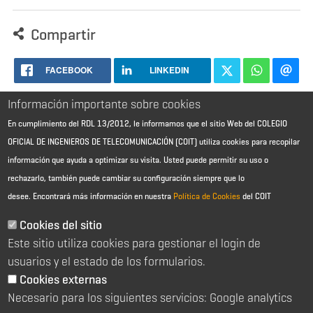
Compartir
FACEBOOK
LINKEDIN
Información importante sobre cookies
En cumplimiento del RDL 13/2012, le informamos que el sitio Web del COLEGIO
OFICIAL DE INGENIEROS DE TELECOMUNICACIÓN (COIT) utiliza cookies para recopilar
información que ayuda a optimizar su visita. Usted puede permitir su uso o
rechazarlo, también puede cambiar su configuración siempre que lo
desee.
Encontrará más información en nuestra
Política de Cookies
del COIT
Aviso Legal - Información general
Contacto
Cookies del sitio
Política de cookies
Este sitio utiliza cookies para gestionar el login de
Política de reembolso
Sitemap
usuarios y el estado de los formularios.
Cookies externas
2026 © Colegio Oficial de Ingenieros de Telecomunicación
Necesario para los siguientes servicios: Google analytics
C/ Almagro 2 1º Izqda 28010 Madrid