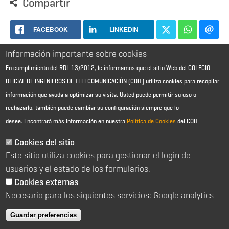
Compartir
FACEBOOK
LINKEDIN
Información importante sobre cookies
En cumplimiento del RDL 13/2012, le informamos que el sitio Web del COLEGIO
OFICIAL DE INGENIEROS DE TELECOMUNICACIÓN (COIT) utiliza cookies para recopilar
información que ayuda a optimizar su visita. Usted puede permitir su uso o
rechazarlo, también puede cambiar su configuración siempre que lo
desee.
Encontrará más información en nuestra
Política de Cookies
del COIT
Aviso Legal - Información general
Contacto
Cookies del sitio
Política de cookies
Este sitio utiliza cookies para gestionar el login de
Política de reembolso
Sitemap
usuarios y el estado de los formularios.
Cookies externas
2026 © Colegio Oficial de Ingenieros de Telecomunicación
Necesario para los siguientes servicios: Google analytics
C/ Almagro 2 1º Izqda 28010 Madrid
91 391 10 66
Guardar preferencias
coit@coit.es