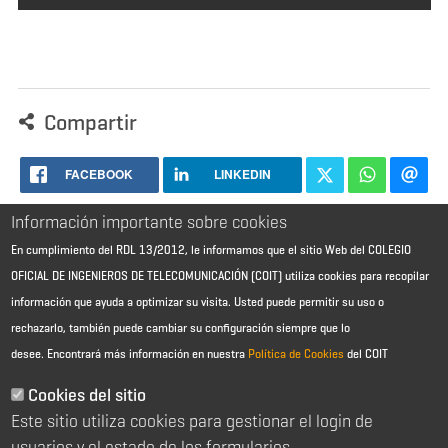
Compartir
FACEBOOK
LINKEDIN
Información importante sobre cookies
En cumplimiento del RDL 13/2012, le informamos que el sitio Web del COLEGIO
OFICIAL DE INGENIEROS DE TELECOMUNICACIÓN (COIT) utiliza cookies para recopilar
información que ayuda a optimizar su visita. Usted puede permitir su uso o
rechazarlo, también puede cambiar su configuración siempre que lo
desee.
Encontrará más información en nuestra
Política de Cookies
del COIT
Aviso Legal - Información general
Contacto
Cookies del sitio
Política de cookies
Este sitio utiliza cookies para gestionar el login de
Política de reembolso
Sitemap
usuarios y el estado de los formularios.