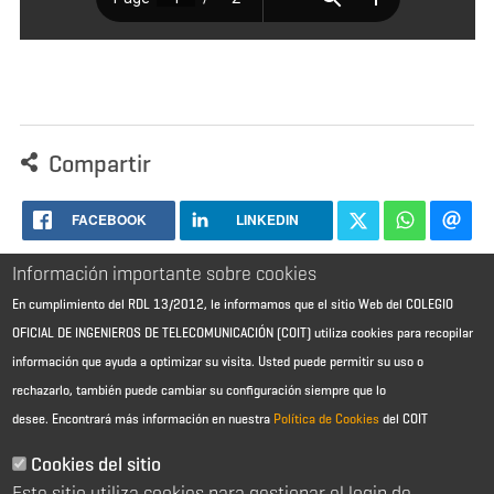
Compartir
FACEBOOK
LINKEDIN
Información importante sobre cookies
En cumplimiento del RDL 13/2012, le informamos que el sitio Web del COLEGIO
OFICIAL DE INGENIEROS DE TELECOMUNICACIÓN (COIT) utiliza cookies para recopilar
información que ayuda a optimizar su visita. Usted puede permitir su uso o
rechazarlo, también puede cambiar su configuración siempre que lo
desee.
Encontrará más información en nuestra
Política de Cookies
del COIT
Aviso Legal - Información general
Contacto
Cookies del sitio
Política de cookies
Este sitio utiliza cookies para gestionar el login de
Política de reembolso