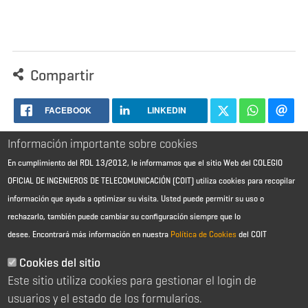
Compartir
FACEBOOK
LINKEDIN
Información importante sobre cookies
En cumplimiento del RDL 13/2012, le informamos que el sitio Web del COLEGIO
OFICIAL DE INGENIEROS DE TELECOMUNICACIÓN (COIT) utiliza cookies para recopilar
información que ayuda a optimizar su visita. Usted puede permitir su uso o
rechazarlo, también puede cambiar su configuración siempre que lo
desee.
Encontrará más información en nuestra
Política de Cookies
del COIT
Aviso Legal - Información general
Contacto
Cookies del sitio
Política de cookies
Este sitio utiliza cookies para gestionar el login de
Política de reembolso
Sitemap
usuarios y el estado de los formularios.