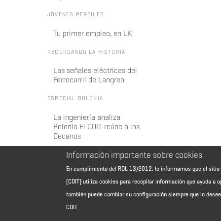
JÓVENES PERFILES
Tu primer empleo, en UK
RECORDANDO LA HISTORIA
Las señales eléctricas del
Ferrocarril de Langreo
ESPECIAL BOLONIA
La ingeniería analiza
Bolonia El COIT reúne a los
Decanos
Información importante sobre cookies
En cumplimiento del RDL 13/2012, le informamos que el sit
(COIT) utiliza cookies para recopilar información que ayuda a o
también puede cambiar su configuración siempre que lo dese
COIT