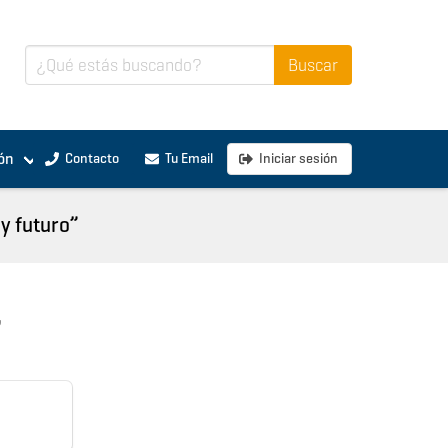
ón
Contacto
Tu Email
Iniciar sesión
 y futuro”
”